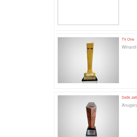
TV One
Winard
Detik Jat
Anugera