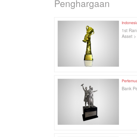
Penghargaan
Indonesi
1st Ran
Asset >
Pertemua
Bank P