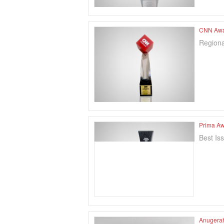
CNN Awa
Regiona
Prima A
Best Is
Anugera