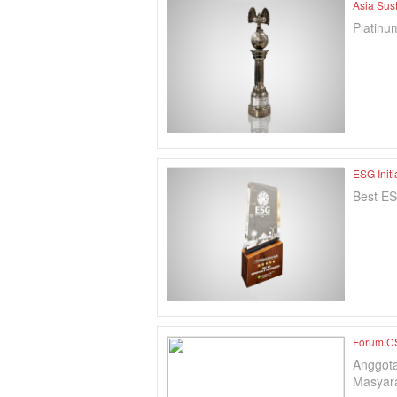
Asia Sus
Platinu
ESG Init
Best ES
Forum C
Anggot
Masyara