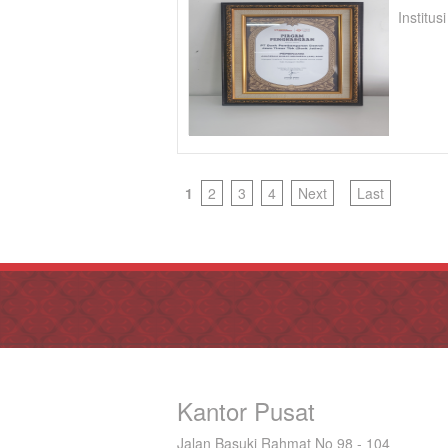
Institu
1
2
3
4
Next
Last
Kantor Pusat
Jalan Basuki Rahmat No 98 - 104