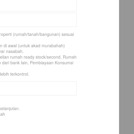
operti (rumah/tanah/bangunan) sesuai
 di awal (untuk akad murabahah)
yar nasabah.
belian rumah ready stock/second, Rumah
 dari bank lain, Pembiayaan Konsumsi
ebih terkontrol.
elanjutan.
sah